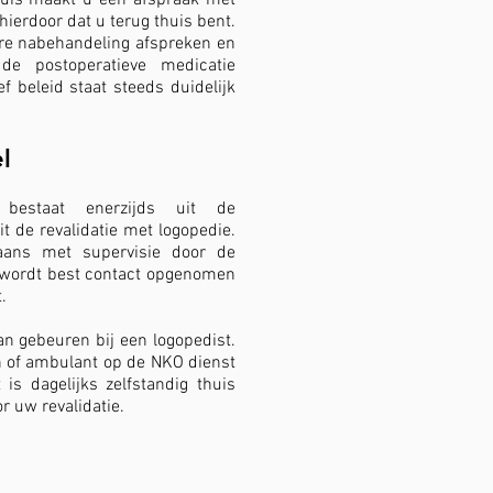
huis maakt u een afspraak met
hierdoor dat u terug thuis bent.
re nabehandeling afspreken en
de postoperatieve medicatie
ef beleid staat steeds duidelijk
l
l bestaat enerzijds uit de
t de revalidatie met logopedie.
aans met supervisie door de
el wordt best contact opgenomen
t.
an gebeuren bij een logopedist.
en of ambulant op de NKO dienst
 is dagelijks zelfstandig thuis
or uw revalidatie.