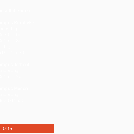
onsultatie-uren
ampus Rumbeke
oensdag:
8u30 - 10u
3u15 - 18u
ijdag:
u15 - 11u30
ampus Torhout
onderdag:
3u15 - 17u
ampus Menen
onderdag:
8u30-11u30
r ons