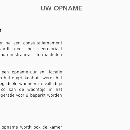
UW OPNAME
​
Wat meebrengen naa
er na een consultatiemoment
identiteitskaart
 wordt door het secretariaat
uw
opnameboekje
,
(opn
inistratieve formaliteiten
door u en door uw huisa
k een opname-uur en -locatie
gevraagde pre-operatie
a het dagziekenhuis wordt het
eventueel bijkomende m
egedeeld wanneer de volledige
. Zo kan de wachttijd in het
uw thuismedicatie
operatie voor u beperkt worden
toiletgerief en nachtkled
verzekerings-, vertrouwe
werkonbekwaamheidspa
de opname wordt ook de kamer