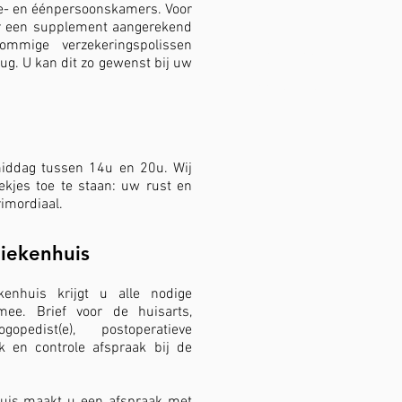
ee- en éénpersoonskamers. Voor
r een supplement aangerekend
mmige verzekeringspolissen
Meer informatie omtren
ug. U kan dit zo gewenst bij uw
en aanbevelingen.
middag tussen 14u en 20u. Wij
ekjes toe te staan: uw rust en
rimordiaal.
ziekenhuis
kenhuis krijgt u alle nodige
ee. Brief voor de huisarts,
pedist(e), postoperatieve
 en controle afspraak bij de