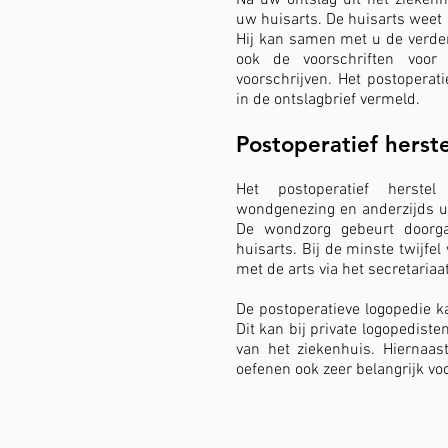
Na uw ontslag uit het zieken
uw huisarts. De huisarts weet 
Hij kan samen met u de verde
ook de voorschriften voor 
voorschrijven. Het postoperati
in de ontslagbrief vermeld.
Postoperatief herste
Het postoperatief herste
wondgenezing en anderzijds ui
De wondzorg gebeurt doorg
huisarts. Bij de minste twijf
met de arts via het secretariaa
De postoperatieve logopedie k
Dit kan bij private logopedist
van het ziekenhuis. Hiernaast
oefenen ook zeer belangrijk vo