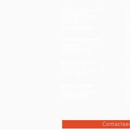
AZ Delta, Dienst NKO
C
Dr. L. Delsupehe
Dr. M. Rathé
C
Dr. A. De Paepe
W
0
Campus Rumbeke
1
Deltalaan 1
Vr
8800 Roeselare
8
Campus Torhout
C
Sint-Rembertlaan 21
D
8820 Torhout
1
Campus Menen
C
Oude Leielaan 6
D
8930 Menen
0
Contactee