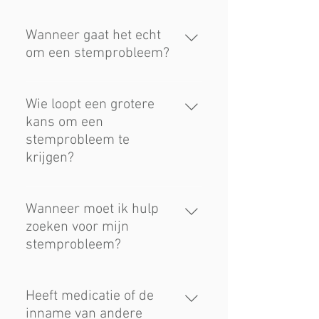
Wanneer gaat het echt
om een stemprobleem?
Als u last hebt van: Een zwakke
stem Pijn wanneer u uw stem
Wie loopt een grotere
gebruikt Een krakende stem
kans om een
Moeilijkheden om uw adem te
stemprobleem te
regelen Uw spreektoon wisselt
krijgen?
(hoge uitschieter) Een droge keel
Een krachteloze stem Heesheid
​​​​​Zangers (professioneel of in
amateurkoren) Acteurs Radio- en
Wanneer moet ik hulp
televisiepresentatoren Leerkrachten
zoeken voor mijn
Animatoren Politici
stemprobleem?
Vertegenwoordigers Handelaars
Telefonisten
Contacteer een arts indien: uw
heesheid of stemprobleem meer
Heeft medicatie of de
dan drie weken aanhoudt u
inname van andere