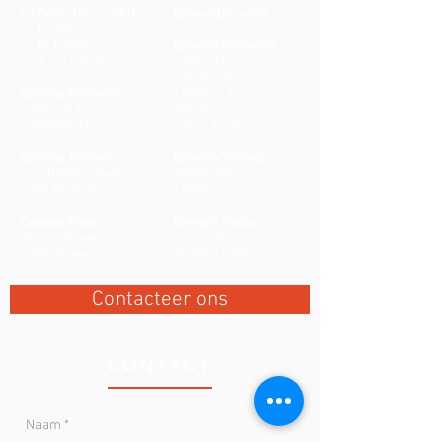
AZ Delta, Dienst NKO
Consultatie-uren
Dr. L. Delsupehe
Dr. M. Rathé
Campus Rumbeke
Dr. A. De Paepe
Woensdag:
08u30 - 10u
Campus Rumbeke
13u15 - 18u
Deltalaan 1
Vrijdag:
8800 Roeselare
8u15 - 11u30
Campus Torhout
Campus Torhout
Sint-Rembertlaan 21
Donderdag:
8820 Torhout
13u15 - 17u
Campus Menen
Campus Menen
Oude Leielaan 6
Donderdag:
8930 Menen
08u30-11u30
Contacteer ons
CONTACT