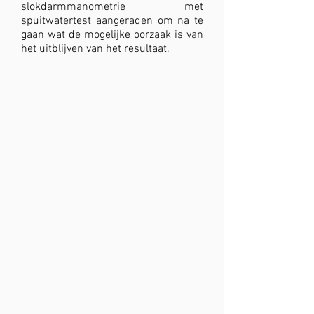
slokdarmmanometrie met
spuitwatertest aangeraden om na te
gaan wat de mogelijke oorzaak is van
het uitblijven van het resultaat.
WE VOLGEN U DAAROM NA DE PROCEDURE
GRAAG VERDER OP.
Eén week en één maand
na de procedure zal
u gevraagd worden opnieuw een korte
vragenlijst in te vullen om het effect te
beoordelen. U krijgt hiervoor een bericht via
het ziekenhuis (e-mail of sms) toegestuurd.
Hetzelfde gebeurt
na zes maanden en één
jaar
. U kan deze vragenlijsten ook
terugvinden bovenaan deze pagina. Indien u
geen bericht kreeg, gelieve de vragenlijst
bovenaan deze pagina in te vullen en ons te
bezorgen via mail.