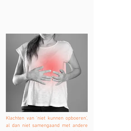
U zal enkele dagen voor de concrete
afspraak een bericht krijgen om via het
zorgportaal van het ziekenhuis een
uitgebreide vragenlijst in te vullen.
Klachten van ‘niet kunnen opboeren’,
al dan niet samengaand met andere