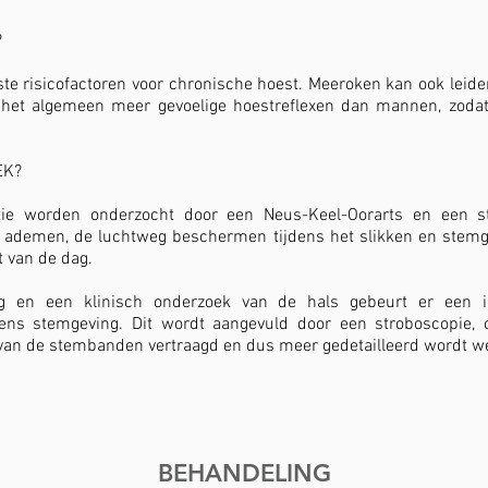
?
ste risicofactoren voor chronische hoest. Meeroken kan ook leid
 het algemeen meer gevoelige hoestreflexen dan mannen, zoda
EK?
tie worden onderzocht door een Neus-Keel-Oorarts en een ste
: ademen, de luchtweg beschermen tijdens het slikken en stemge
 van de dag.
g
en een klinisch onderzoek van de hals gebeurt er een 
jdens stemgeving. Dit wordt aangevuld door een stroboscopie, 
oon van de stembanden vertraagd en dus meer gedetailleerd wordt 
BEHANDELING