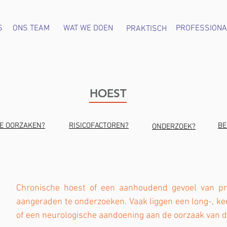
S
ONS TEAM
WAT WE DOEN
PROFESSIONA
PRAKTISCH
HOEST
DE OORZAKEN?
RISICOFACTOREN?
BE
ONDERZOEK?
Chronische hoest of een aanhoudend gevoel van pri
aangeraden te onderzoeken. Vaak liggen een long-, kee
of een neurologische aandoening aan de oorzaak van d