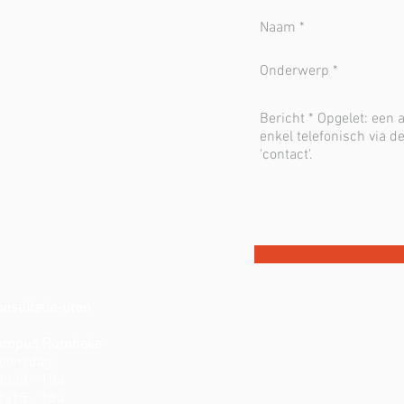
onsultatie-uren
ampus Rumbeke
oensdag:
8u30 - 10u
3u15 - 18u