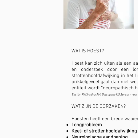
WAT IS HOEST?
Hoest kan zich uiten als een a
en onderzoek door een long
strottenhoofdafwijking in het 
prikkelgevoel gaat dan niet weg
entiteit wordt “neuropathisch
Bastian RW, Vaidya AM, Delsupehe KG.Sensory neuro
WAT ZIJN DE OORZAKEN?
Hoesten heeft een brede waaier
Longprobleem
Keel- of strottenhoofdafwijking
Neurologische aandoening