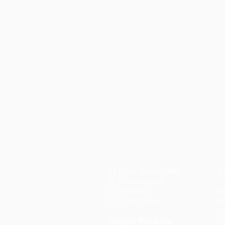
AZ Delta, Dienst NKO
C
Dr. L. Delsupehe
Dr. M. Rathé
C
Dr. A. De Paepe
W
0
Campus Rumbeke
1