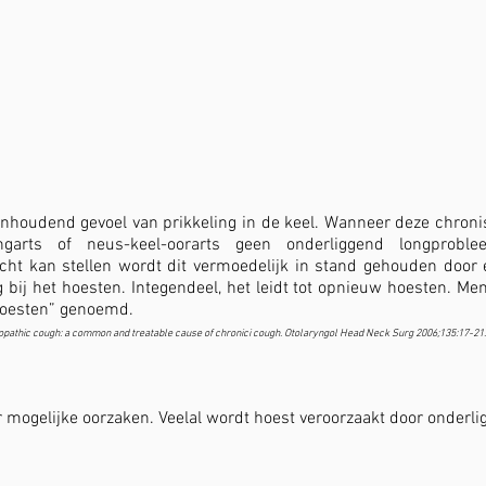
anhoudend gevoel van prikkeling in de keel. Wanneer deze chron
arts of neus-keel-oorarts geen onderliggend longprobl
licht kan stellen wordt dit vermoedelijk in stand gehouden door
 bij het hoesten. Integendeel, het leidt tot opnieuw hoesten. Men 
 hoesten” genoemd.
pathic cough: a common and treatable cause of chronici cough. Otolaryngol Head Neck Surg 2006;135:17-21.
 mogelijke oorzaken. Veelal wordt hoest veroorzaakt door onderli