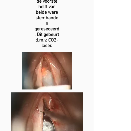
de voorste
helft van
beide ware
stembande
n
gereseceerd
. Dit gebeurt
d.m.v. CO2-
laser.