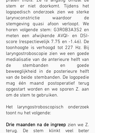
praten thuis. Ze is angstig omdat de
stem er niet doorkomt. Tijdens het
logopedisch onderzoek zien we sterke
larynxconstrictie waardoor de
stemgeving quasi afoon verloopt. We
horen volgende stem: G3R0B3A3S2 en
meten een afwijkende AVQI- en DSI-
score (respectievelijk 7.75 en -1.46). De
toonhoogte is verhoogd tot 227 Hz. Bij
laryngostroboscopie zien we een goede
medialisatie van de anterieure helft van
de stembanden en goede
beweeglijkheid in de posterieure helft
van de beide stembanden. De logopedie
mag één maand postoperatief terug
opgestart worden en we sporen Z. aan
om de stem te gebruiken.
Het laryngostroboscopisch onderzoek
toont nu het volgende:
Drie maanden
na de ingreep
zien we Z.
terug. De stem klinkt veel beter