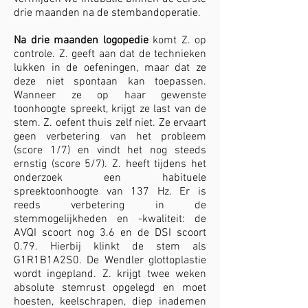
drie maanden na de stembandoperatie.
Na drie maanden logopedie
komt Z. op
controle. Z. geeft aan dat de technieken
lukken in de oefeningen, maar dat ze
deze niet spontaan kan toepassen.
Wanneer ze op haar gewenste
toonhoogte spreekt, krijgt ze last van de
stem. Z. oefent thuis zelf niet. Ze ervaart
geen verbetering van het probleem
(score 1/7) en vindt het nog steeds
ernstig (score 5/7). Z. heeft tijdens het
onderzoek een habituele
spreektoonhoogte van 137 Hz. Er is
reeds verbetering in de
stemmogelijkheden en -kwaliteit: de
AVQI scoort nog 3.6 en de DSI scoort
0.79. Hierbij klinkt de stem als
G1R1B1A2S0. De Wendler glottoplastie
wordt ingepland. Z. krijgt twee weken
absolute stemrust opgelegd en moet
hoesten, keelschrapen, diep inademen