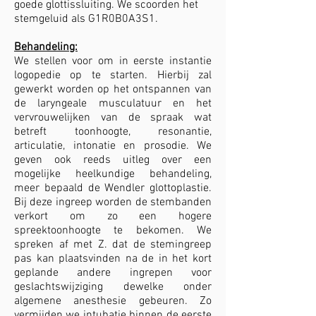
goede glottissluiting. We scoorden het
stemgeluid als G1R0B0A3S1.
Behandeling:
We stellen voor om in eerste instantie
logopedie op te starten. Hierbij zal
gewerkt worden op het ontspannen van
de laryngeale musculatuur en het
vervrouwelijken van de spraak wat
betreft toonhoogte, resonantie,
articulatie, intonatie en prosodie. We
geven ook reeds uitleg over een
mogelijke heelkundige behandeling,
meer bepaald de Wendler glottoplastie.
Bij deze ingreep worden de stembanden
verkort om zo een hogere
spreektoonhoogte te bekomen. We
spreken af met Z. dat de stemingreep
pas kan plaatsvinden na de in het kort
geplande andere ingrepen voor
geslachtswijziging dewelke onder
algemene anesthesie gebeuren. Zo
vermijden we intubatie binnen de eerste