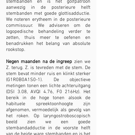
stembanden en is het golfpatroon
aanwezig in de posterieure helft
stembanden met goede glottisadductie.
We noteren erytheem in de posterieure
commissuur. We adviseren om de
logopedische behandeling verder te
zetten, thuis meer te oefenen en
benadrukken het belang van absolute
rookstop.
Negen maanden na de ingreep
zien we
Z. terug. Z. is tevreden met de stem. De
stem bevat minder ruis en klinkt sterker
(G1R0B0A1S0-1). De objectieve
metingen tonen een lichte achteruitgang
(DSI 3.08, AVQI 4.76, F0 216Hz). Het
bereik in de hoge tonen alsook de
habituele spreektoonhoogte zijn
afgenomen, vermoedelijk als gevolg van
het roken. Op laryngostroboscopisch
beeld zien we een goede
stembandadductie in de voorste helft
van de beide ware stembanden en is het