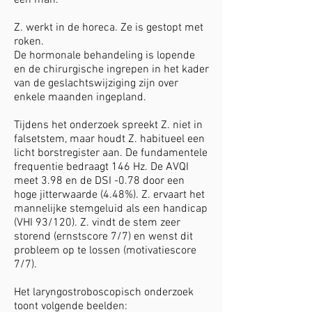
een man.
Z. werkt in de horeca. Ze is gestopt met
roken.
De hormonale behandeling is lopende
en de chirurgische ingrepen in het kader
van de geslachtswijziging zijn over
enkele maanden ingepland.
Tijdens het onderzoek spreekt Z. niet in
falsetstem, maar houdt Z. habitueel een
licht borstregister aan. De fundamentele
frequentie bedraagt 146 Hz. De AVQI
meet 3.98 en de DSI -0.78 door een
hoge jitterwaarde (4.48%). Z. ervaart het
mannelijke stemgeluid als een handicap
(VHI 93/120). Z. vindt de stem zeer
storend (ernstscore 7/7) en wenst dit
probleem op te lossen (motivatiescore
7/7).
Het laryngostroboscopisch onderzoek
toont volgende beelden:​