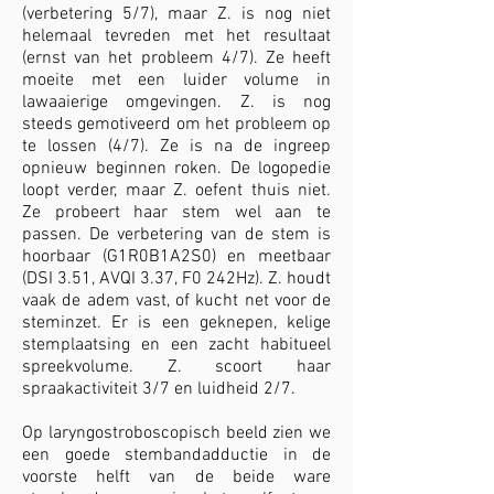
(verbetering 5/7), maar Z. is nog niet
helemaal tevreden met het resultaat
(ernst van het probleem 4/7). Ze heeft
moeite met een luider volume in
lawaaierige omgevingen. Z. is nog
steeds gemotiveerd om het probleem op
te lossen (4/7). Ze is na de ingreep
opnieuw beginnen roken. De logopedie
loopt verder, maar Z. oefent thuis niet.
Ze probeert haar stem wel aan te
passen. De verbetering van de stem is
hoorbaar (G1R0B1A2S0) en meetbaar
(DSI 3.51, AVQI 3.37, F0 242Hz). Z. houdt
vaak de adem vast, of kucht net voor de
steminzet. Er is een geknepen, kelige
stemplaatsing en een zacht habitueel
spreekvolume. Z. scoort haar
spraakactiviteit 3/7 en luidheid 2/7.
Op laryngostroboscopisch beeld zien we
een goede stembandadductie in de
voorste helft van de beide ware