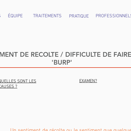
S
ÉQUIPE
TRAITEMENTS
PROFESSIONNEL
PRATIQUE
MENT DE RECOLTE / DIFFICULTE DE FAIR
'BURP'
EXAMEN?
QUELLES SONT LES
CAUSES ?
Un sentiment de récolte ou le sentiment que quelque