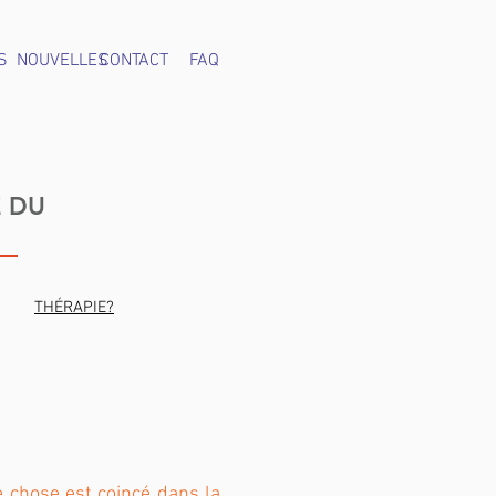
S
NOUVELLES
CONTACT
FAQ
E DU
THÉRAPIE?
 chose est coincé dans la