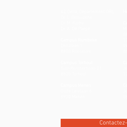
AZ Delta, Département ORL
H
Dr. L. Delsupehe
Dr. M. Rathé
C
Dr. A. De Paepe
M
0
Campus Rumbeke
1
Deltalaan 1
V
8800 Roeselare
8
Campus Torhout
C
Sint-Rembertlaan 21
Je
8820 Torhout
1
Campus Menen
C
Oude Leielaan 6
Je
8930 Menen
0
Contactez