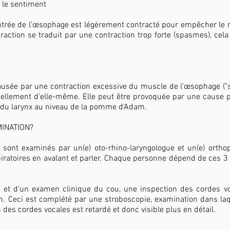
 le sentiment
ntrée de l'œsophage est légèrement contracté pour empêcher le r
traction se traduit par une contraction trop forte (spasmes), cela
ausée par une contraction excessive du muscle de l'œsophage ("
uellement d'elle-même. Elle peut être provoquée par une cause p
ge du larynx au niveau de la pomme d'Adam.
INATION?
n sont examinés par un(e) oto-rhino-laryngologue et un(e) orthop
espiratoires en avalant et parler. Chaque personne dépend de ces
et d'un examen clinique du cou, une inspection des cordes voc
on. Ceci est complété par une stroboscopie, examination dans laqu
n des cordes vocales est retardé et donc visible plus en détail.