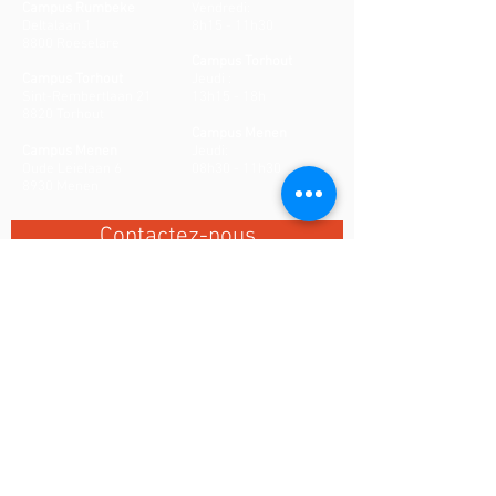
Campus Rumbeke
Vendredi:
Deltalaan 1
8h15 - 11h30
8800 Roeselare
Campus Torhout
Campus Torhout
Jeudi :
Sint-Rembertlaan 21
13h15 - 18h
8820 Torhout
Campus Menen
Campus Menen
Jeudi:
Oude Leielaan 6
08h30 - 11h30
8930 Menen
Contactez-nous
CONTACT