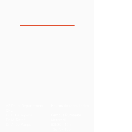
LA CLINIQUE DE VOIX
AZ Delta, Département
Heures de consultation
ORL
Dr. L. Delsupehe
Campus Rumbeke
Dr. M. Rathé
Mercredi:
Dr. A. De Paepe
08h30 - 10h
13u15 - 18u