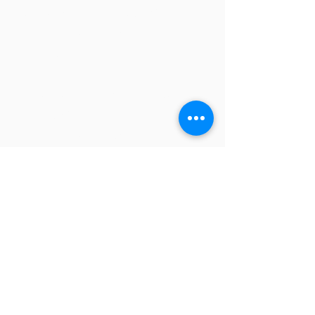
3. Souffrez-vous de la toux?
Si oui, s'il vous plaît remplissez
ce
formulaire-ci.
4. Avez-vous des problèmes avec
d’éructer?
Si oui, s'il vous pläit remplissez
ce
formulaire-ci.
LA CLINIQUE DE VOIX