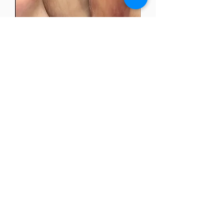
Phonation dans le
registre de fausset
Phonation dans le
registre thoracique