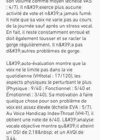
son volume comme moyen (échelle VAS
: 4/7). Il n&#39;exerce plus aucune
activité de vote et n&#39;a jamais fumé.
Il note que sa voix ne varie pas au cours
de la journée sauf après un stress vocal.
En fait, il reste constamment enroué et
doit également tousser et se racler la
gorge régulièrement. Il n&#39;a pas
d&#39;autres problèmes de gorge.
L&#39;auto-évaluation montre que la
voix ne le limite pas dans la vie
quotidienne (VHItotal : 17/120), les
aspects physiques le perturbant le plus
(Physique : 9/40 ; Fonctionnel : 5/40 et
Émotionnel : 3/40). Sa motivation à faire
quelque chose pour son problème de
voix est assez élevée (échelle EVA : 5/7).
Au Voice Handicap Index-Throat (VHI-T), il
obtient une note de 6/40. L&#39;analyse
vocale objective montre qu&#39;il atteint
un DSI de 2,18&nbsp; et un AVQI de
3,44.