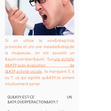
Si on utilise la voix&nbsp;trop
pronocée et ont une maladie&nbsp;de
la muqueuse, on est souvent un
&quot;overdoer&quot;. Sur
une échelle
d&#39;auto-evaluation de
l&#39;activité vocale
, ils marquent 5, 6
ou 7, ce qui signifie qu&#39;ils aiment
intuitivement parler.
QU&#39;EST-CE UN
&#39;OVERPERACTION&#39;?