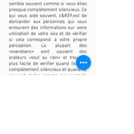
semble souvent comme si vous étiez
presque complètement silencieux. Ce
qui vous aide souvent, c&#39;est de
demander aux personnes qui vous
entourent des informations sur votre
utilization de votre voix et de vérifier
si cela correspond à votre propre
perception. La plupart des
«overdoers» sont souvent des
orateurs «tout ou rien» et trouvent
plus facile de verifier quand ils sont
complètement silencieux et quand ils
peuvent parler, comme par exemple
un événement de réseautage ou une
performance de chant. Donc, vous
restez un 6 ou 7 lorsque vous
communiquez avec d&#39;autres,
mais vous planifiez du temps de
repos pour réduire votre activité vocal
quotidienne total. En outre, deux tests
de gonflement (&quot;test de chant
doux&quot; et &quot;test de