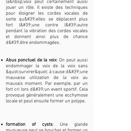
la&nbsp;voix peut certainement aussi
jouer un rôle. Il existe des techniques
pour éloigner les cordes vocales de
sorte qu&#39;elles se déplacent plus
fort l&#39;une contre l&#39;autre
pendant la vibration des cordes vocales
et donnent ainsi plus de chance
d&#39;être endommagées.
Abus ponctuel de la voix
: On peut aussi
endommager la voix de la voix sans
&quot;survirer&quot; à cause d&#39;une
mauvaise utilization de la voix au
mauvais moment. Par exemple, par un
fort cri lors d&#39;un event sportif. Cela
provoque généralement une ecchymose
locale et peut ensuite former un polype.
formation of cysts
: Une glande
muqueuse peut se boucher et former un