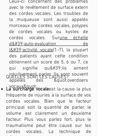
Ceux-ci concernent des problèmes
avec le revêtement de surface extern
des cordes vocales. Les troubles de
la muqueuse sont aussi appelés
morceaux de cordes vocales, polypes
de cordes vocales ou kystes de
cordes vocales. Sur
une échelle
d&#39;auto-evaluation de
l&#39;activité vocale
(1-7), la plupart
des patients ayant cette condition
obtiennent un score de 5, 6 ou 7, ce
qui signifie qu&#39;ils aiment
intuitivement parler. Ils sont souvent
QUELLES SONT LES CAUSES?
appelés des &quot;overdoers
vocaux&quot;.
La surcharge vocale
est la cause la plus
fréquente de injuries à la surface de vos
cordes vocales. Bien que le facteur
principal soit la quantité de parler, le
volume est clairement un deuxième
facteur. Plus vous parlez fort, plus le
traumatisme peut être causé sur les
cordes vocales. La technique de