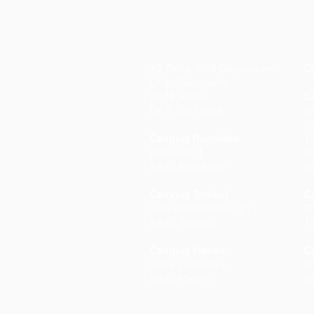
AZ Delta, NKO Department
C
Dr. L. Delsupehe
Dr. M. Rathe
C
Dr. A. De Paepe
W
0
Campus Rumbeke
1
Deltalaan 1
Fr
8800 Roeselare
8
Campus Torhout
C
Sint-Rembertlaan 21
T
8820 Torhout
1
Campus Menen
C
Oude Leielaan 6
T
8930 Menen
0