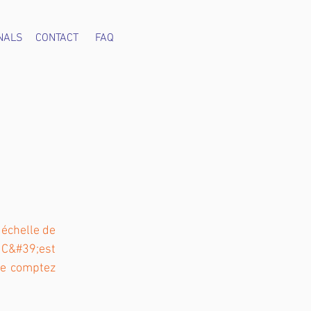
NALS
CONTACT
FAQ
 échelle de
. C&#39;est
Ne comptez