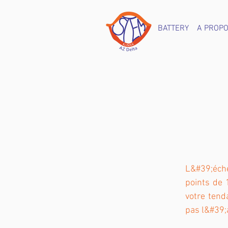
BATTERY
A PROP
L&#39;éche
points de 1
votre tend
pas l&#39;a