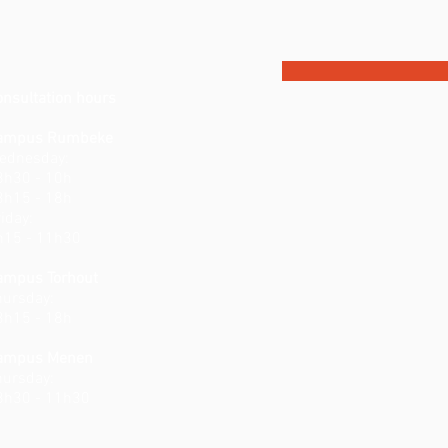
onsultation hours
ampus Rumbeke
ednesday:
8h30 - 10h
3h15 - 18h
iday:
h15 - 11h30
ampus Torhout
hursday:
3h15 - 18h
ampus Menen
hursday:
8h30 - 11h30