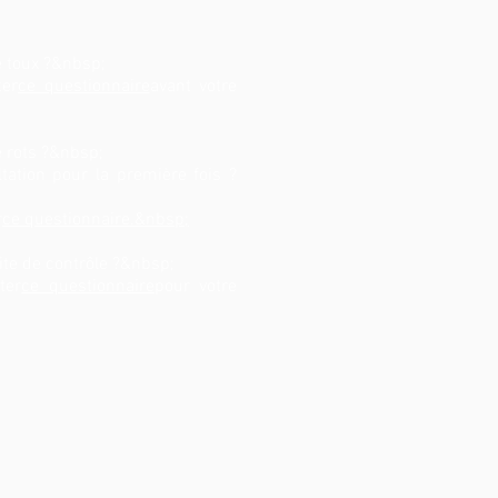
 toux ?&nbsp;
ter
ce questionnaire
avant votre
 rots ?&nbsp;
tation pour la première fois ?
r
ce questionnaire.&nbsp;
ite de contrôle ?&nbsp;
ter
ce questionnaire
pour votre