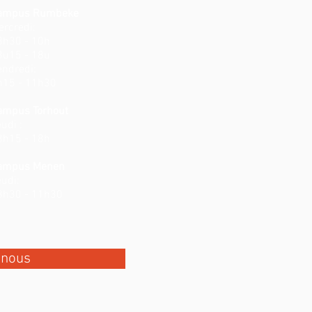
ampus Rumbeke
ercredi:
8h30 - 10h
3u15 - 18u
endredi:
h15 - 11h30
ampus Torhout
udi :
3h15 - 18h
ampus Menen
udi:
8h30 - 11h30
-nous