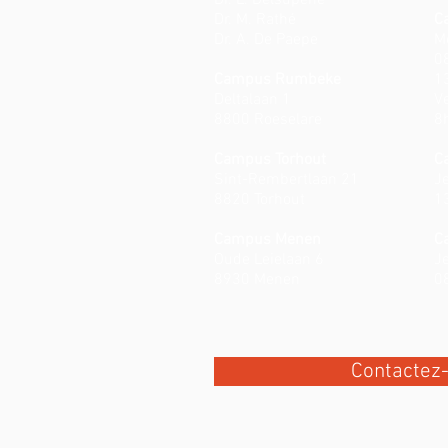
Dr. L. Delsupehe
Dr. M. Rathé
C
Dr. A. De Paepe
M
0
Campus Rumbeke
1
Deltalaan 1
V
8800 Roeselare
8
Campus Torhout
C
Sint-Rembertlaan 21
Je
8820 Torhout
1
Campus Menen
C
Oude Leielaan 6
Je
8930 Menen
0
Contactez