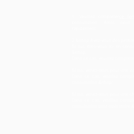
Comment préparer votre 
1. Veuillez compléter
ce for
consultation. Ainsi, nou
rapidement.
2.&nbsp;Avez-vous des problè
Si oui, êtes-vous ici en cons
&nbsp;
Dans ce cas, veuillez complét
Si oui, venez-vous pour une vi
Dans ce cas, veuillez compl
consultation.&nbsp;
Si oui, venez-vous pour une ch
Dans ce cas, veuillez compl
consultation post-opératoire.