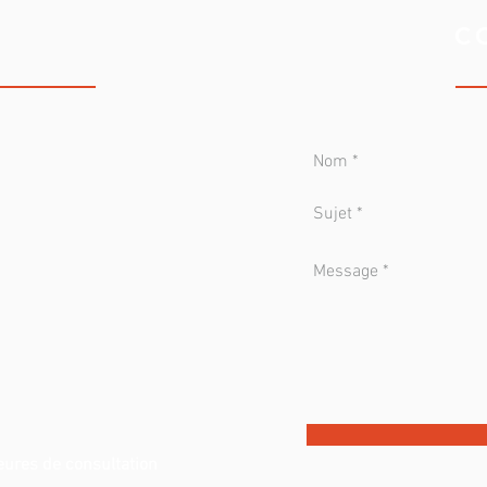
C
 DE VOIX
eures de consultation