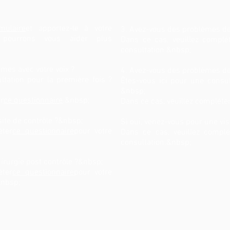
consultation ?
mulaire
et apportez-le à votre
3. Avez-vous des problèmes de
s pourrons vous aider plus
Dans ce cas, veuillez complé
consultation.&nbsp;
mes avec votre voix ?
4. Avez-vous des problèmes de
ultation pour la première fois ?
Êtes-vous ici pour une consul
&nbsp;
er
ce questionnaire
.&nbsp;
Dans ce cas, veuillez compléte
site de contrôle ?&nbsp;
Si oui, venez-vous pour une vis
éter
ce questionnaire
pour votre
Dans ce cas, veuillez complé
consultation.&nbsp;
irurgie post contrôle ?&nbsp;
éter
ce questionnaire
pour votre
&nbsp;