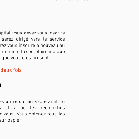
Quoi apporter à votre 
carte d&#39;identité
pital, vous devez vous inscrire
 serez dirigé vers le service
si vous avez déjà un histo
rez vous inscrire à nouveau au
plainte actuelle, votre dos
e moment la secrétaire indique
que vous êtes présent.
photos/scans réalisés con
voix. De cette façon, nous
 deux fois
de nouveaux examens
​
documents spéciaux d&#39
ou d&#39;incapacité de tra
es un retour au secrétariat du
ous et / ou les recherches
r vous. Vous obtenez tous les
sur papier.