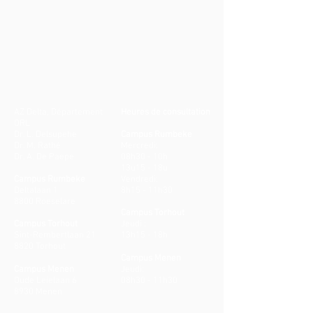
AZ Delta, Département
Heures de consultation
ORL
Dr. L. Delsupehe
Campus Rumbeke
Dr. M. Rathé
Mercredi:
Dr. A. De Paepe
08h30 - 10h
13u15 - 18u
Campus Rumbeke
Vendredi:
Deltalaan 1
8h15 - 11h30
8800 Roeselare
Campus Torhout
Campus Torhout
Jeudi :
Sint-Rembertlaan 21
13h15 - 18h
8820 Torhout
Campus Menen
Campus Menen
Jeudi:
Oude Leielaan 6
08h30 - 11h30
8930 Menen