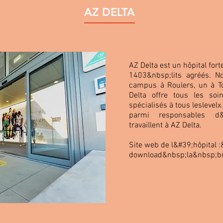
AZ DELTA
AZ Delta est un hôpital for
1403&nbsp;lits agréés. N
campus à Roulers, un à T
Delta offre tous les soi
spécialisés à tous lesleve
parmi responsables d&
travaillent à AZ Delta.
Site web de l&#39;hôpital 
download&nbsp;la&nbsp;br