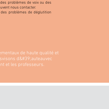
 des problèmes de voix ou des
uvent nous contacter.
c des problèmes de déglutition
mentaux de haute qualité et
nsvisons d&#39;auteauvec
nt et les professeurs.