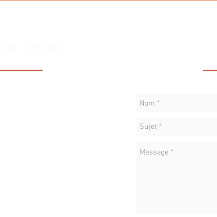
C
 DE VOIX