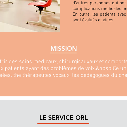
d'autres personnes qui ont
complications médicales pe
En outre, les patients ave
sont évalués et aidés.
MISSION
rir des soins médicaux, chirurgicauxaux et comporte
 patients ayant des problèmes de voix.&nbsp;Ce u
isées, the thérapeutes vocaux, les pédagogues du cha
LE SERVICE ORL