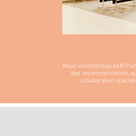
Nous visons&nbsp;d&#39;off
des recommandations aux
collaboration spécial