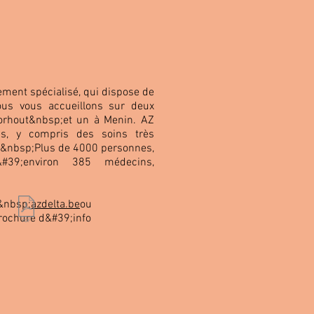
tement spécialisé, qui dispose de
ous vous accueillons sur deux
orhout&nbsp;et un à Menin. AZ
ns, y compris des soins très
lx.&nbsp;Plus de 4000 personnes,
#39;environ 385 médecins,
:&nbsp;
azdelta.be
ou
ochure d&#39;info