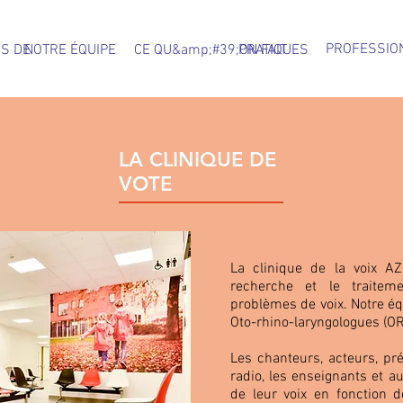
PROFESSIO
S DE
NOTRE ÉQUIPE
CE QU&amp;#39;ON FAIT
PRATIQUES
LA CLINIQUE DE
VOTE
La clinique de la voix AZ
recherche et le traitem
problèmes de voix. Notre 
Oto-rhino-laryngologues (OR
Les chanteurs, acteurs, pré
radio, les enseignants et a
de leur voix en fonction d