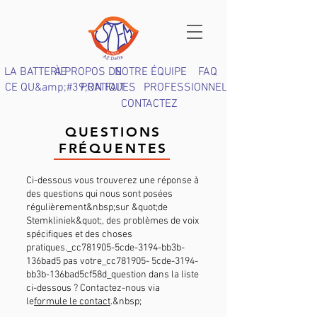
LA BATTERIE
À PROPOS DE
NOTRE ÉQUIPE
FAQ
CE QU&amp;#39;ON FAIT
PRATIQUES
PROFESSIONNELS
CONTACTEZ
QUESTIONS
FRÉQUENTES
Ci-dessous vous trouverez une réponse à
des questions qui nous sont posées
régulièrement&nbsp;sur &quot;de
Stemkliniek&quot;, des problèmes de voix
spécifiques et des choses
pratiques._cc781905-5cde-3194-bb3b-
136bad5 pas votre_cc781905- 5cde-3194-
bb3b-136bad5cf58d_question dans la liste
ci-dessous ? Contactez-nous via
le
formule le contact
.&nbsp;