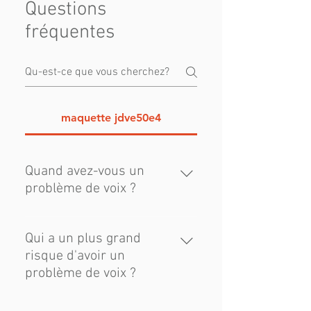
Questions
fréquentes
maquette jdve50e4
Quand avez-vous un
problème de voix ?
Souffrez-vous de l'un des
symptômes suivants ? Entourage
Qui a un plus grand
Voix impuissante Gorge sèche
risque d'avoir un
Variable vocale Difficulté à contrôler
problème de voix ?
son souffle Voix craquante Voix
faible ou mal lorsqu'on utilise sa
Les chanteurs (professionnels ou