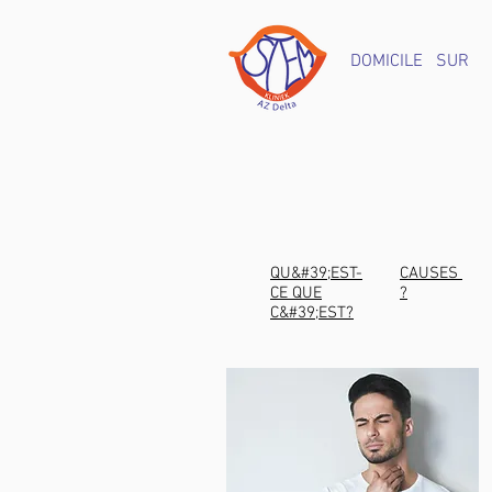
DOMICILE
SUR
QU&#39;EST-
CAUSES
CE QUE
?
C&#39;EST?