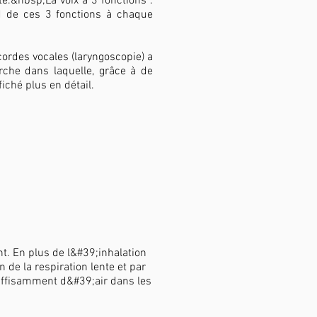
.&nbsp;La voix a 3 fonctions :
nd de ces 3 fonctions à chaque
rdes vocales (laryngoscopie) a
rche dans laquelle, grâce à de
iché plus en détail.
. En plus de l&#39;inhalation
de la respiration lente et par
 suffisamment d&#39;air dans les