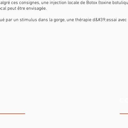
lgré ces consignes, une injection locale de Botox (toxine botuli
cal peut être envisagée.
ué par un stimulus dans la gorge, une thérapie d&#39;essai ave
C
 DE VOIX