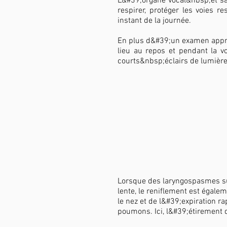
L&#39;organe vocal&nbsp;et sa
respirer, protéger les voies 
instant de la journée.
En plus d&#39;un examen appro
lieu au repos et pendant la v
courts&nbsp;éclairs de lumière,
Lorsque des laryngospasmes sur
lente, le reniflement est égale
le nez et de l&#39;expiration r
poumons. Ici, l&#39;étirement d