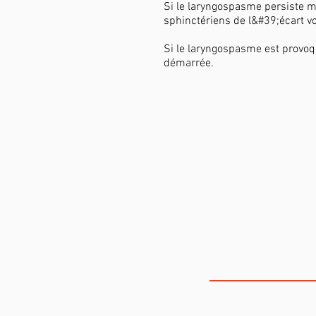
Si le laryngospasme persiste ma
sphinctériens de l&#39;écart vo
Si le laryngospasme est provoq
démarrée.
LA CLINIQUE