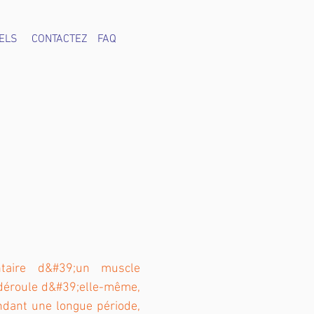
ELS
CONTACTEZ
FAQ
ntaire d&#39;un muscle
 déroule d&#39;elle-même,
dant une longue période,