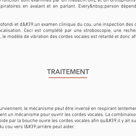
 fonction sont examinés par un médecin ORL et un orthophoniste
respiratoires en avalant et en parlant. Every&nbsp;person dépe
fondi et d&#39;un examen clinique du cou, une inspection des co
ocalisation. Ceci est complété par une stroboscopie, une reche
 le modèle de vibration des cordes vocales est retardé et donc aff
TRAITEMENT
viennent, le mécanisme peut être inversé en respirant lentement
ment un mécanisme pour ouvrir les cordes vocales. La combinaison 
apide par la bouche ouvre les cordes vocales afin qu&#39;il y ait
u cou vers l&#39;arrière peut aider.