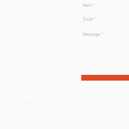
eures de consultation
ampus Rumbeke
ercredi:
8h30 - 10h
3u15 - 18u
endredi:
h15 - 11h30