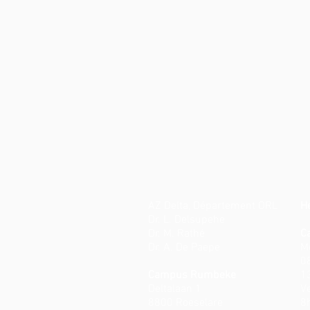
AZ Delta, Département ORL
H
Dr. L. Delsupehe
Dr. M. Rathé
C
Dr. A. De Paepe
M
0
Campus Rumbeke
1
Deltalaan 1
V
8800 Roeselare
8