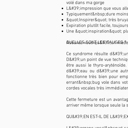
volé dans ma gorge
L&#39;impression que vous alle
Typiquement&nbsp;dure moins
&quot;Inspirer&quot; très bruyan
Expiration plutôt facile, toujou
Une &quot;inspiration&quot; plu
QUELLES SONT LES CAUSES ?
Assurez-vous qu&#39;un médecin
Ce syndrome résulte d&#39;un
D&#39;un point de vue technique
être aussi le thyro-aryténoïde
d&#39;eau ou d&#39;une autre
fonctionne très bien pour e
errant&nbsp;bug vole dans vot
cordes vocales très immédiate
Cette fermeture est un avantage
arriver même lorsque seule la 
QU&#39;EN EST-IL DE L&#39;E