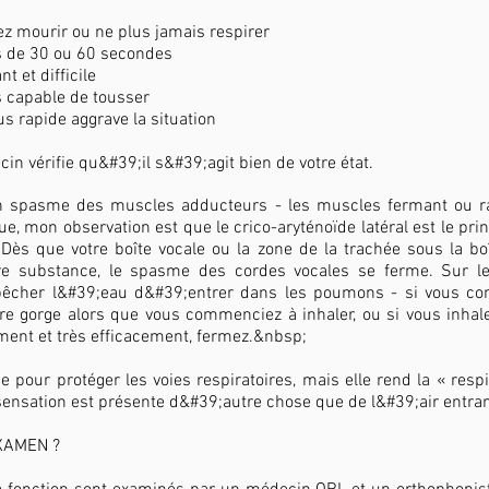
z mourir ou ne plus jamais respirer
 de 30 ou 60 secondes
t et difficile
rs capable de tousser
s rapide aggrave la situation
 vérifie qu&#39;il s&#39;agit bien de votre état.
 spasme des muscles adducteurs - les muscles fermant ou ra
, mon observation est que le crico-aryténoïde latéral est le pri
. Dès que votre boîte vocale ou la zone de la trachée sous la bo
 substance, le spasme des cordes vocales se ferme. Sur le 
mpêcher l&#39;eau d&#39;entrer dans les poumons - si vous c
re gorge alors que vous commenciez à inhaler, ou si vous inhale
ment et très efficacement, fermez.&nbsp;
 pour protéger les voies respiratoires, mais elle rend la « respira
sensation est présente d&#39;autre chose que de l&#39;air entran
XAMEN ?