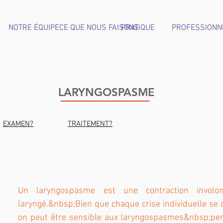
NOTRE ÉQUIPE
CE QUE NOUS FAISONS
PRATIQUE
PROFESSIONN
LARYNGOSPASME
EXAMEN?
TRAITEMENT?
Un laryngospasme est une contraction involo
laryngé.&nbsp;Bien que chaque crise individuelle se
on peut être sensible aux laryngospasmes&nbsp;pen