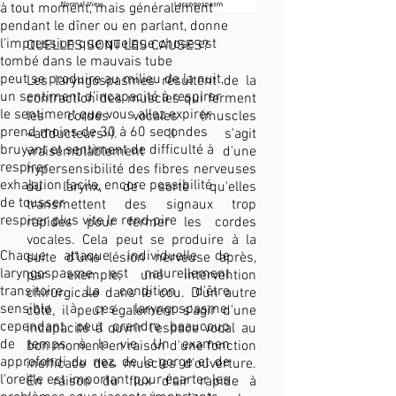
à tout moment, mais généralement
pendant le dîner ou en parlant, donne
l'impression que quelque chose est
QUELLES SONT LES CAUSES?
tombé dans le mauvais tube
peut se produire au milieu de la nuit,
Les laryngospasmes résultent de la
un sentiment d'incapacité à respirer
contraction des muscles qui ferment
le sentiment que vous allez expirer
les cordes vocales (muscles
prend moins de 30 à 60 secondes
«adducteurs»). Il s'agit
bruyant et sentiment de difficulté à
vraisemblablement d'une
respirer
hypersensibilité des fibres nerveuses
exhalation facile, encore possibilité
du larynx, de sorte qu'elles
de tousser
transmettent des signaux trop
respirer plus vite le rend pire
rapides pour fermer les cordes
vocales. Cela peut se produire à la
Chaque attaque individuelle de
suite d'une lésion nerveuse après,
laryngospasme est naturellement
par exemple, une intervention
transitoire. La condition d'être
chirurgicale dans le cou. D'un autre
sensible à ces laryngospasme,
côté, il peut également s'agir d'une
cependant, peut prendre beaucoup
incapacité à ouvrir l'espace vocal au
de temps à la vie. Un examen
bon moment en raison d'une fonction
approfondi du nez, de la gorge et de
inefficace des muscles d'ouverture.
l'oreille est important pour écarter les
En raison du flux d'air rapide à