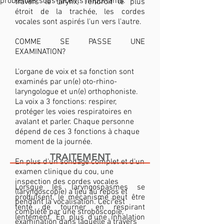
problèmes sous-jacents importants.
travers le larynx, l'endroit le plus
étroit de la trachée, les cordes
vocales sont aspirés l'un vers l'autre.
COMME SE PASSE UNE
EXAMINATION?
L'organe de voix et sa fonction sont
examinés par un(e) oto-rhino-
laryngologue et un(e) orthophoniste.
La voix a 3 fonctions: respirer,
protéger les voies respiratoires en
avalant et parler. Chaque personne
dépend de ces 3 fonctions à chaque
moment de la journée.
TRAITEMENT
En plus d'un sondage complet et d'un
examen clinique du cou, une
inspection des cordes vocales
Lorsque les laryngospasmes se
(laryngoscopie) a lieu au repos et
produisent, le mécanisme peut être
pendant la vocalisation. Ceci est
tenté de tourner en respirant
complété par une stroboscopie,
lentement. En plus d'une inhalation
examination dans laquelle à travers