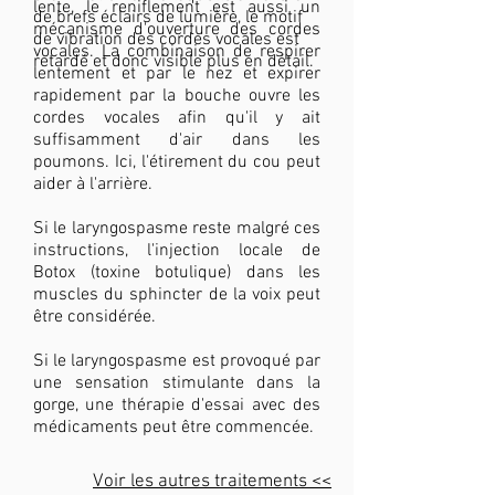
lente, le reniflement est aussi un
de brefs éclairs de lumière, le motif
mécanisme d'ouverture des cordes
de vibration des cordes vocales est
vocales. La combinaison de respirer
retardé et donc visible plus en détail.
lentement et par le nez et expirer
rapidement par la bouche ouvre les
cordes vocales afin qu'il y ait
suffisamment d'air dans les
poumons. Ici, l'étirement du cou peut
aider à l'arrière.
Si le laryngospasme reste malgré ces
instructions, l'injection locale de
Botox (toxine botulique) dans les
muscles du sphincter de la voix peut
être considérée.
Si le laryngospasme est provoqué par
une sensation stimulante dans la
gorge, une thérapie d'essai avec des
médicaments peut être commencée.
Voir les autres traitements <<