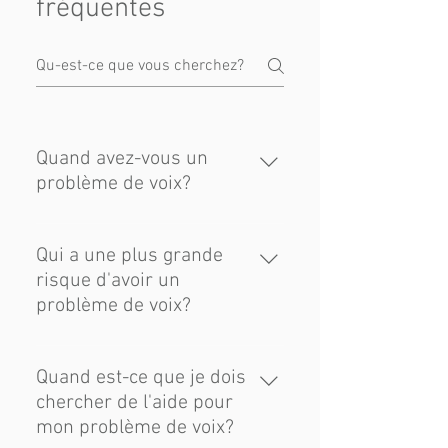
fréquentes
Quand avez-vous un
problème de voix?
Souffrez-vous de l'un des
symptômes suivants? Enrouement
Qui a une plus grande
Voix impuissante Gorge sèche Voix
risque d'avoir un
variable Difficulté à contrôler son
problème de voix?
souffle Voix craquante Voix faible ou
mal lorsqu'on utilise sa voix. Si c'est
Chanteurs (professionnels ou
le cas, c'est possible que vous avez
amateurs) Acteurs Présentateurs
Quand est-ce que je dois
un problème de voix et il est
de radio et de télévision
chercher de l'aide pour
conseillé de consulter un médecin.
Enseignants Animateurs Les
mon problème de voix?
politiciens Représentants