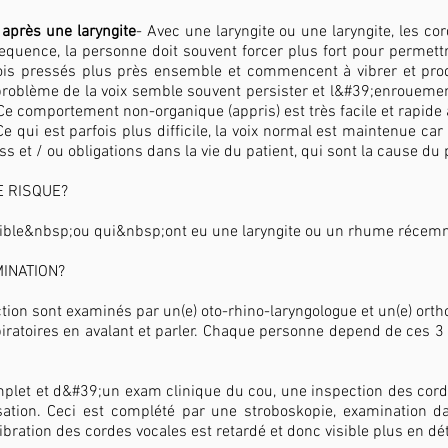
x après une laryngite
- Avec une laryngite ou une laryngite, les cor
uence, la personne doit souvent forcer plus fort pour permettr
fois pressés plus près ensemble et commencent à vibrer et prod
 problème de la voix semble souvent persister et l&#39;enroueme
Ce comportement non-organique (appris) est très facile et rapide à
 qui est parfois plus difficile, la voix normal est maintenue ca
ss et / ou obligations dans la vie du patient, qui sont la cause du
E RISQUE?
aible&nbsp;ou qui&nbsp;ont eu une laryngite ou un rhume récem
INATION?
tion sont examinés par un(e) oto-rhino-laryngologue et un(e) ortho
espiratoires en avalant et parler. Chaque personne depend de ces
let et d&#39;un exam clinique du cou, une inspection des cordes
sation. Ceci est complété par une stroboskopie, examination da
vibration des cordes vocales est retardé et donc visible plus en dét