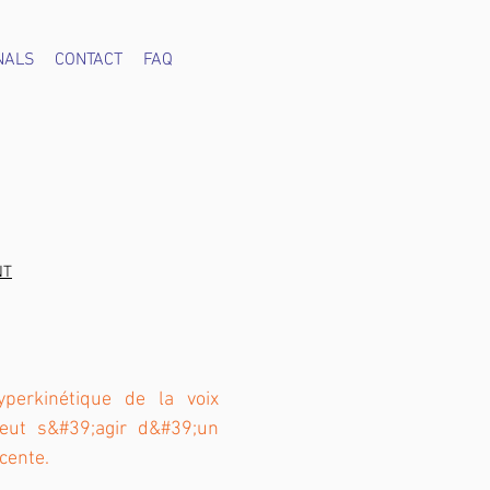
NALS
CONTACT
FAQ
NT
yperkinétique de la voix
 peut s&#39;agir d&#39;un
cente.