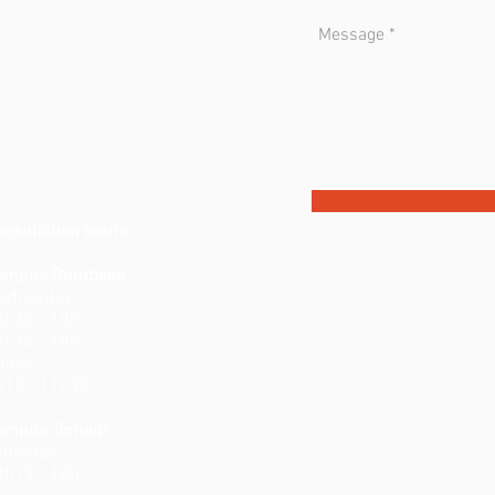
onsultation hours
ampus Rumbeke
ednesday:
8h30 - 10h
3h15 - 18h
iday:
h15 - 11h30
ampus Torhout
hursday:
3h15 - 18h