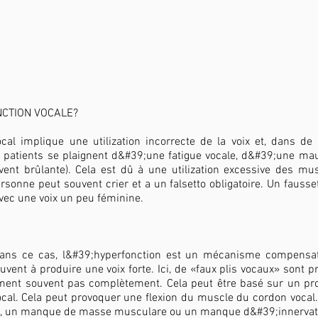
NCTION VOCALE?
cal implique une utilization incorrecte de la voix et, dans 
s patients se plaignent d&#39;une fatigue vocale, d&#39;une m
vent brûlante). Cela est dû à une utilization excessive des mu
rsonne peut souvent crier et a un falsetto obligatoire. Un fausse
ec une voix un peu féminine.
ans ce cas, l&#39;hyperfonction est un mécanisme compensato
uvent à produire une voix forte. Ici, de «faux plis vocaux» sont pr
rment souvent pas complètement. Cela peut être basé sur un pro
vocal. Cela peut provoquer une flexion du muscle du cordon voca
le, un manque de masse musculare ou un manque d&#39;innervat