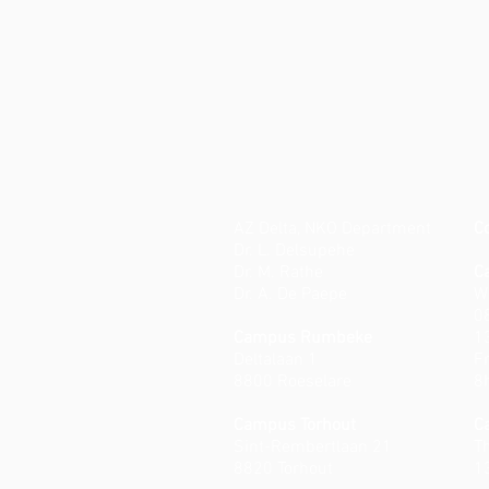
AZ Delta, NKO Department
C
Dr. L. Delsupehe
Dr. M. Rathe
C
Dr. A. De Paepe
W
0
Campus Rumbeke
1
Deltalaan 1
Fr
8800 Roeselare
8
Campus Torhout
C
Sint-Rembertlaan 21
T
8820 Torhout
1