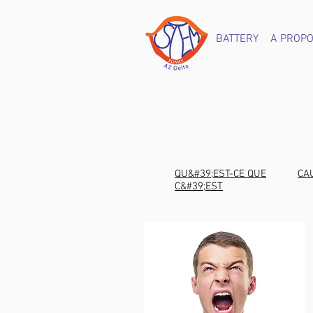
BATTERY
A PROP
QU&#39;EST-CE QUE
CA
C&#39;EST