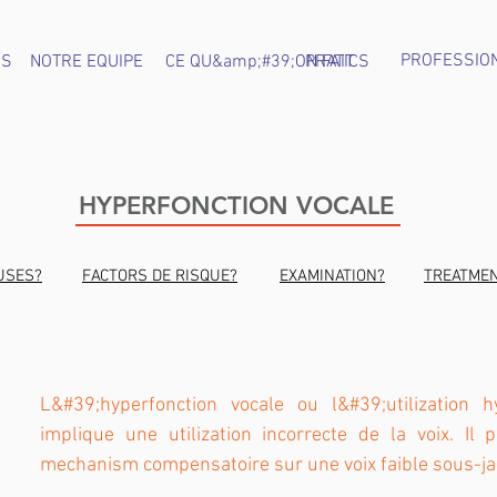
PROFESSIO
OS
NOTRE EQUIPE
CE QU&amp;#39;ON FAIT
PRATICS
HYPERFONCTION VOCALE
USES?
FACTORS DE RISQUE?
EXAMINATION?
TREATME
L&#39;hyperfonction vocale ou l&#39;utilization h
implique une utilization incorrecte de la voix. Il
mechanism compensatoire sur une voix faible sous-ja