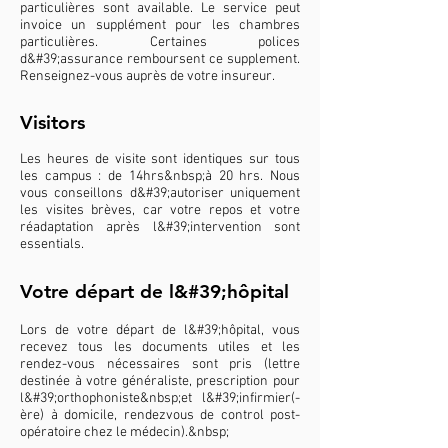
particulières sont available. Le service peut
invoice un supplément pour les chambres
particulières. Certaines polices
d&#39;assurance remboursent ce supplement.
Renseignez-vous auprès de votre insureur.
Visitors
Les heures de visite sont identiques sur tous
les campus : de 14hrs&nbsp;à 20 hrs. Nous
vous conseillons d&#39;autoriser uniquement
les visites brèves, car votre repos et votre
réadaptation après l&#39;intervention sont
essentials.
Votre départ de l&#39;hôpital​
Lors de votre départ de l&#39;hôpital, vous
recevez tous les documents utiles et les
rendez-vous nécessaires sont pris (lettre
destinée à votre généraliste, prescription pour
l&#39;orthophoniste&nbsp;et l&#39;infirmier(-
ère) à domicile, rendezvous de control post-
opératoire chez le médecin).&nbsp;