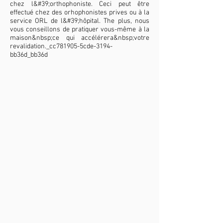
chez l&#39;orthophoniste. Ceci peut être
effectué chez des orhophonistes prives ou à la
service ORL de l&#39;hôpital. The plus, nous
vous conseillons de pratiquer vous-même à la
maison&nbsp;ce qui accélérera&nbsp;votre
revalidation._cc781905-5cde-3194-
bb36d_bb36d
Que devez-vous apporter lors
de l&#39;admission?
carte d&#39;identity
votre
carnet d&#39;admission vert
,
(
carnet d&#39;admission
enfant
)&nbsp;complété par vous-
même et par votre généraliste, y
compris les comptes rendus des
exams pre-opératoires demandés
et, éventuellement, tout autre