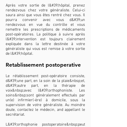
Après votre sortie de l&#39;hôpital, prenez
rendezvous chez votre généraliste. Celui-ci
saura ainsi que vous êtes rentré chez vous. Il
pourra convenir avec vous d&#39;un
rendezvous en vue du contrôle et vous
remettre les prescriptions de médicaments
post-opératoires. La politique à suivre après
l&#39;intervention est toujours clairement
expliquée dans la lettre destinée à votre
généraliste qui vous est remise à votre sortie
de l&#39;hôpital.
Retablissement postoperative
Le rétablissement post-opératoire consiste,
d&#39;une part, en la soin de la plaie&nbsp;et,
d&#39;autre part, en la thérapie de
voix&nbsp;avec l&#39;orthophoniste. Les
soins&nbsp;sont généralement effectués par
un(e) infirmier(-ère) à domicile, sous la
supervision de votre généraliste. Au moindre
doute, contactez le médecin, and appellant le
secrétariat.
L&#39;orthophonie postoperatoire&nbsp;peut