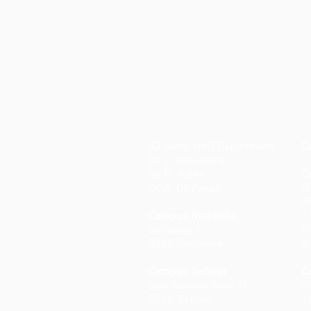
AZ Delta, NKO Department
C
Dr. L. Delsupehe
Dr. M. Rathe
C
Dr. A. De Paepe
W
0
Campus Rumbeke
1
Deltalaan 1
Fr
8800 Roeselare
8
Campus Torhout
C
Sint-Rembertlaan 21
T
8820 Torhout
1