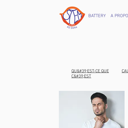
BATTERY
A PROP
QU&#39;EST-CE QUE
CA
C&#39;EST