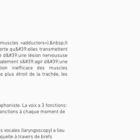
(muscles «adductors»).&nbsp;Il
orte qu&#39;elles transmettent
te d&#39;une lésion nervoususe
 également s&#39;agir d&#39;une
ion inefficace des muscles
 plus étroit de la trachée, les
phoniste. La voix a 3 fonctions:
3 fonctions à chaque moment de
vocales (laryngoscopy) a lieu
quelle à travers de brefs